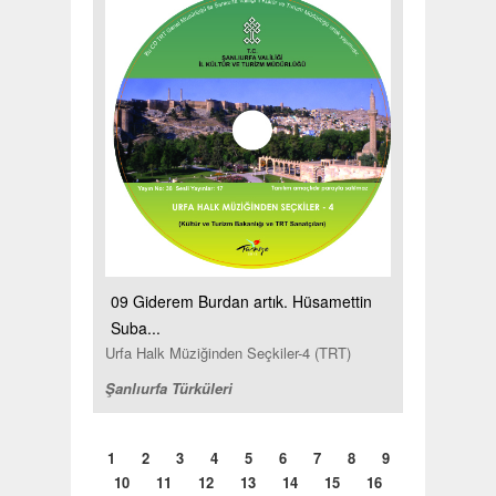
09 Giderem Burdan artık. Hüsamettin
Suba...
Urfa Halk Müziğinden Seçkiler-4 (TRT)
Şanlıurfa Türküleri
1
2
3
4
5
6
7
8
9
10
11
12
13
14
15
16