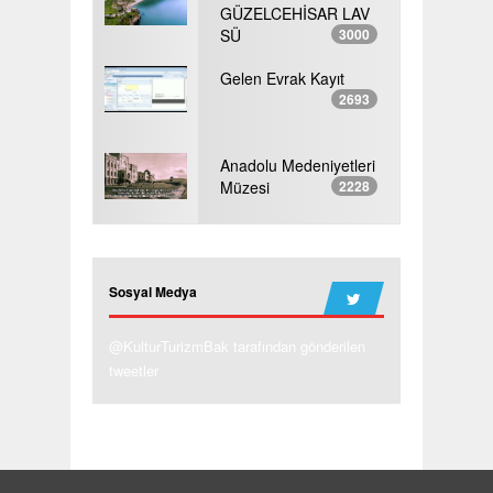
GÜZELCEHİSAR LAV
SÜ
3000
Gelen Evrak Kayıt
2693
Anadolu Medeniyetleri
Müzesi
2228
Sosyal Medya
@KulturTurizmBak tarafından gönderilen
tweetler