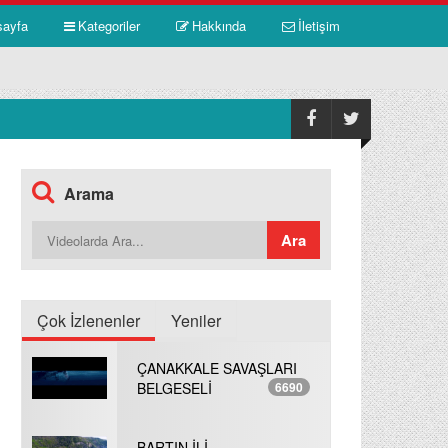
sayfa
Kategoriler
Hakkında
İletişim
Arama
Çok İzlenenler
Yeniler
ÇANAKKALE SAVAŞLARI
BELGESELİ
6690
BARTIN İLİ