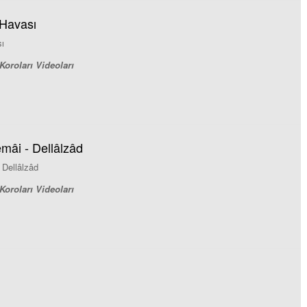
Havası
ı
Koroları Videoları
emâi - Dellâlzâd
 Dellâlzâd
Koroları Videoları