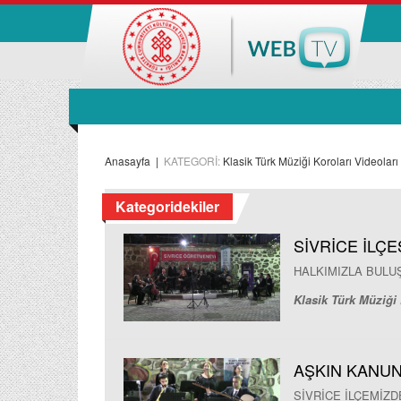
Anasayfa
|
KATEGORİ:
Klasik Türk Müziği Koroları Videoları
Kategoridekiler
SİVRİCE İLÇE
HALKIMIZLA BULU
Klasik Türk Müziği 
AŞKIN KANU
SİVRİCE İLÇEMİZ