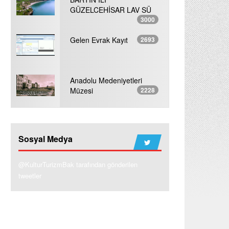
GÜZELCEHİSAR LAV SÜ
3000
Gelen Evrak Kayıt
2693
Anadolu Medeniyetleri
Müzesi
2228
Sosyal Medya
@KulturTurizmBak tarafından gönderilen
tweetler