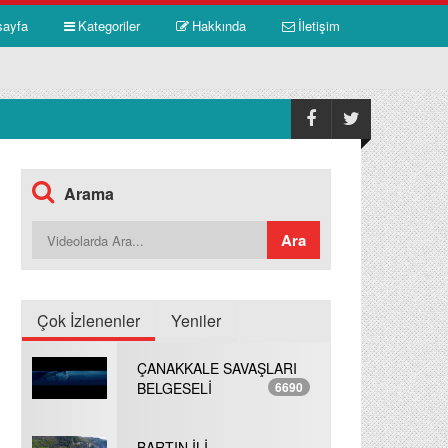
sayfa
Kategoriler
Hakkında
İletişim
Arama
Çok İzlenenler
Yeniler
ÇANAKKALE SAVAŞLARI
BELGESELİ
6690
BARTIN İLİ