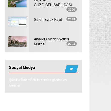
GÜZELCEHİSAR LAV SÜ
3000
Gelen Evrak Kayıt
2693
Anadolu Medeniyetleri
Müzesi
2228
Sosyal Medya
@KulturTurizmBak tarafından gönderilen
tweetler