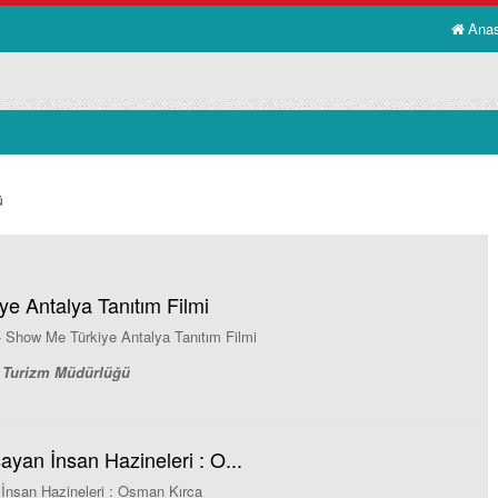
Ana
ü
e Antalya Tanıtım Filmi
i - Show Me Türkiye Antalya Tanıtım Filmi
ve Turizm Müdürlüğü
ayan İnsan Hazineleri : O...
 İnsan Hazineleri : Osman Kırca