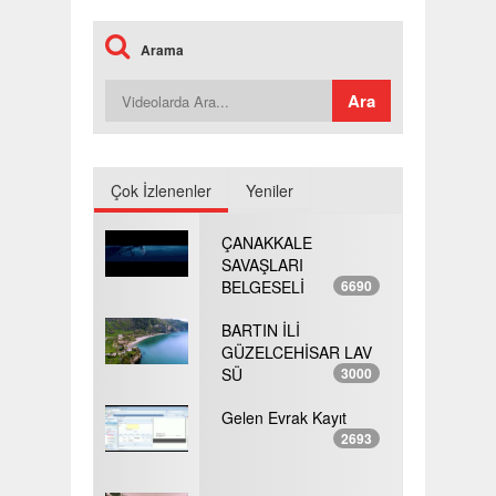
Arama
Çok İzlenenler
Yeniler
ÇANAKKALE
SAVAŞLARI
BELGESELİ
6690
BARTIN İLİ
GÜZELCEHİSAR LAV
SÜ
3000
Gelen Evrak Kayıt
2693