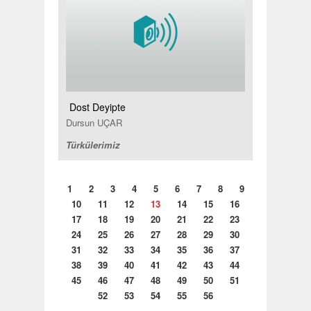
Dost Deyipte
Dursun UÇAR
Türkülerimiz
1
2
3
4
5
6
7
8
9
10
11
12
13
14
15
16
17
18
19
20
21
22
23
24
25
26
27
28
29
30
31
32
33
34
35
36
37
38
39
40
41
42
43
44
45
46
47
48
49
50
51
52
53
54
55
56