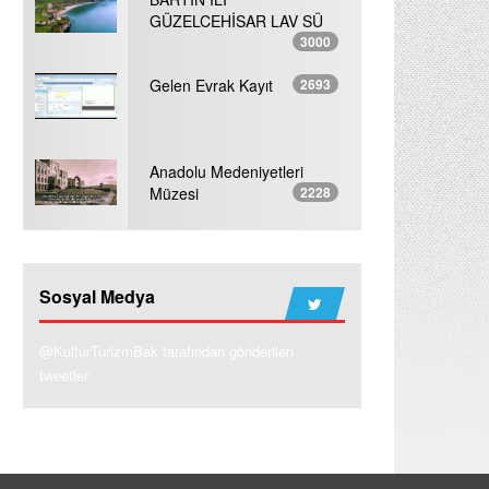
GÜZELCEHİSAR LAV SÜ
3000
Gelen Evrak Kayıt
2693
Anadolu Medeniyetleri
Müzesi
2228
Sosyal Medya
@KulturTurizmBak tarafından gönderilen
tweetler