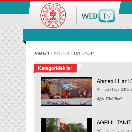
Anasayfa
|
KATEGORİ:
Ağrı Türküleri
Kategoridekiler
Ahmed-i Hani 3
Ahmed-i Hani 3.Kültü
Ağrı Türküleri
AĞRI İL TANIT
Ağrı ilimizin ve ilçele