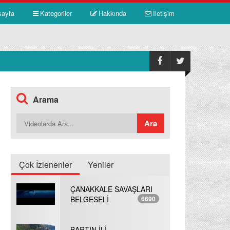
sayfa
Kategoriler
Hakkında
İletişim
Arama
Çok İzlenenler
Yeniler
ÇANAKKALE SAVAŞLARI
BELGESELİ
6690
BARTIN İLİ