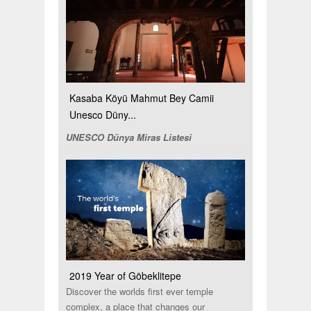
Kasaba Köyü Mahmut Bey Camii
Unesco Düny...
UNESCO Dünya Miras Listesi
2019 Year of Göbeklitepe
Discover the worlds first ever temple
complex, a place that changes our