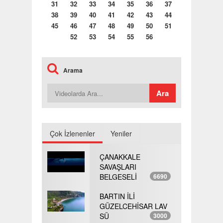
31
32
33
34
35
36
37
38
39
40
41
42
43
44
45
46
47
48
49
50
51
52
53
54
55
56
Arama
Çok İzlenenler
Yeniler
ÇANAKKALE
SAVAŞLARI
BELGESELİ
6690
BARTIN İLİ
GÜZELCEHİSAR LAV
SÜ
3000