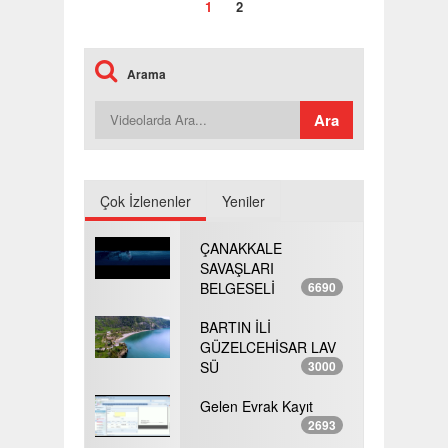
1
2
Arama
Çok İzlenenler
Yeniler
ÇANAKKALE
SAVAŞLARI
BELGESELİ
6690
BARTIN İLİ
GÜZELCEHİSAR LAV
SÜ
3000
Gelen Evrak Kayıt
2693