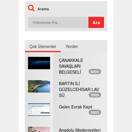
Arama
Çok İzlenenler
Yeniler
ÇANAKKALE
SAVAŞLARI
BELGESELİ
6690
BARTIN İLİ
GÜZELCEHİSAR LAV
SÜ
3000
Gelen Evrak Kayıt
2693
Anadolu Medeniyetleri