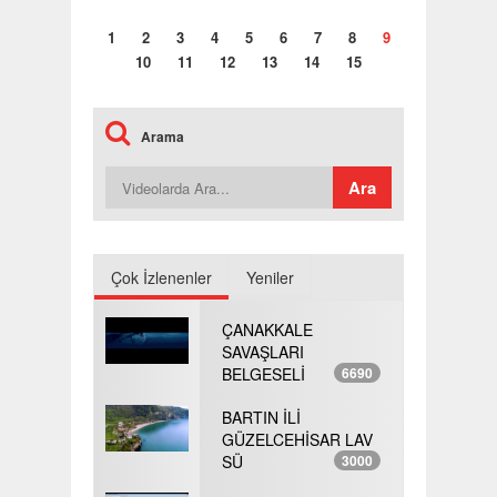
1
2
3
4
5
6
7
8
9
10
11
12
13
14
15
Arama
Çok İzlenenler
Yeniler
ÇANAKKALE
SAVAŞLARI
BELGESELİ
6690
BARTIN İLİ
GÜZELCEHİSAR LAV
SÜ
3000