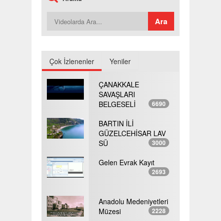
Çok İzlenenler
Yeniler
ÇANAKKALE
SAVAŞLARI
BELGESELİ
6690
BARTIN İLİ
GÜZELCEHİSAR LAV
SÜ
3000
Gelen Evrak Kayıt
2693
Anadolu Medeniyetleri
Müzesi
2228