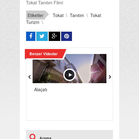
Tokat Tanıtım Filmi
Etiketler
Tokat
\
Tanıtım
\
Tokat
Turizm
\
Benzer Videolar
Alaçatı
Türkiye Home
Arama