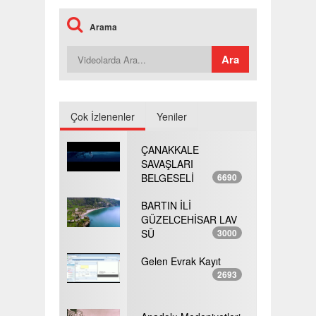
Arama
Çok İzlenenler
Yeniler
ÇANAKKALE
SAVAŞLARI
BELGESELİ
6690
BARTIN İLİ
GÜZELCEHİSAR LAV
SÜ
3000
Gelen Evrak Kayıt
2693