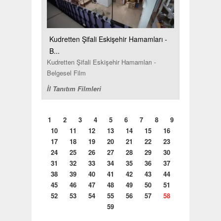
Kudretten Şifali Eskişehir Hamamları -
B...
Kudretten Şifali Eskişehir Hamamları -
Belgesel Film
İl Tanıtım Filmleri
1
2
3
4
5
6
7
8
9
10
11
12
13
14
15
16
17
18
19
20
21
22
23
24
25
26
27
28
29
30
31
32
33
34
35
36
37
38
39
40
41
42
43
44
45
46
47
48
49
50
51
52
53
54
55
56
57
58
59