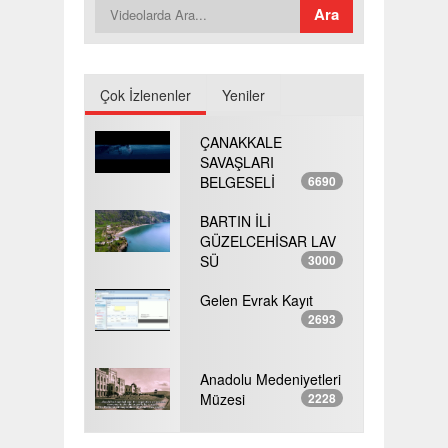
Çok İzlenenler
Yeniler
ÇANAKKALE
SAVAŞLARI
BELGESELİ
6690
BARTIN İLİ
GÜZELCEHİSAR LAV
SÜ
3000
Gelen Evrak Kayıt
2693
Anadolu Medeniyetleri
Müzesi
2228