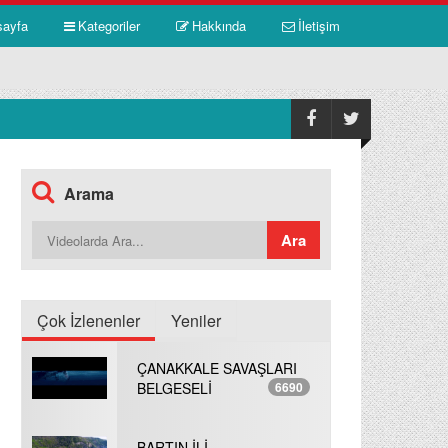
sayfa
Kategoriler
Hakkında
İletişim
Arama
Çok İzlenenler
Yeniler
ÇANAKKALE SAVAŞLARI
BELGESELİ
6690
BARTIN İLİ