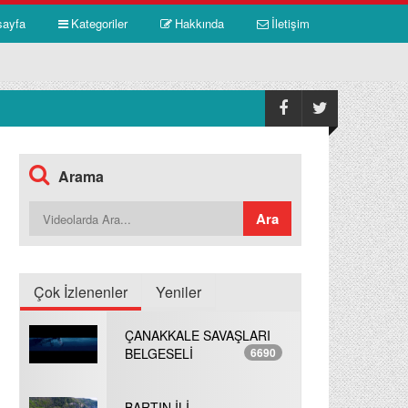
sayfa
Kategoriler
Hakkında
İletişim
Arama
Çok İzlenenler
Yeniler
ÇANAKKALE SAVAŞLARI
BELGESELİ
6690
BARTIN İLİ