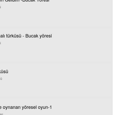
ü
alı türküsü - Bucak yöresi
ü
küsü
sü
e oynanan yöresel oyun-1
rı