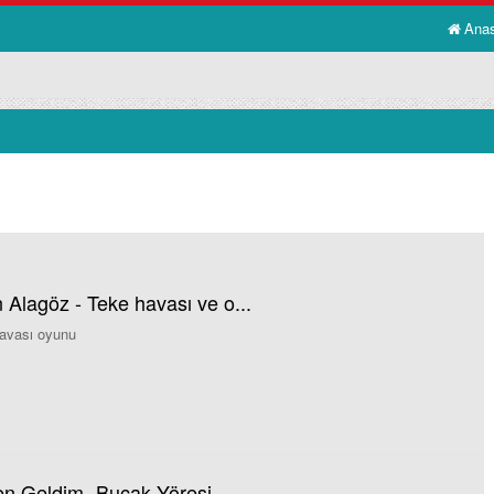
Ana
 Alagöz - Teke havası ve o...
avası oyunu
Ben Geldim -Bucak Yöresi