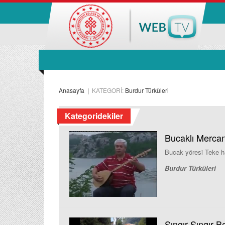
Anasayfa
|
KATEGORİ:
Burdur Türküleri
Kategoridekiler
Bucaklı Mercan
Bucak yöresi Teke h
Burdur Türküleri
Şıngır Şıngır 