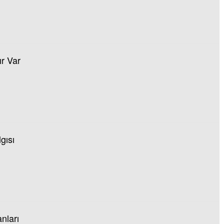
ır Var
gısı
nları