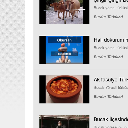
Bucak yöresi türküs
Burdur Türküleri
Halı dokurum h
Bucak yöresi türküs
Burdur Türküleri
Ak fasulye Tür
Bucak YöresiTtürkü
Burdur Türküleri
Bucak İlçesind
Bucak yöresel oyunla