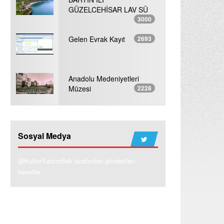
GÜZELCEHİSAR LAV SÜ
3000
Gelen Evrak Kayıt
2693
Anadolu Medeniyetleri
Müzesi
2228
Sosyal Medya
@KulturTurizmBak tarafından gönderilen
tweetler