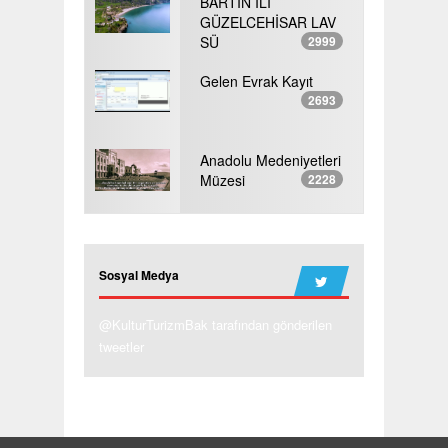
BARTIN İLİ
GÜZELCEHİSAR LAV
SÜ
2999
Gelen Evrak Kayıt
2693
Anadolu Medeniyetleri
Müzesi
2228
Sosyal Medya
@KulturTurizmBak tarafından gönderilen
tweetler