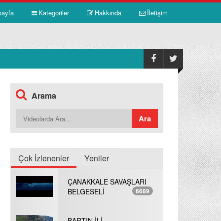
sayfa
Kategoriler
Hakkında
İletişim
Arama
Çok İzlenenler
Yeniler
ÇANAKKALE SAVAŞLARI
BELGESELİ
6689
BARTIN İLİ