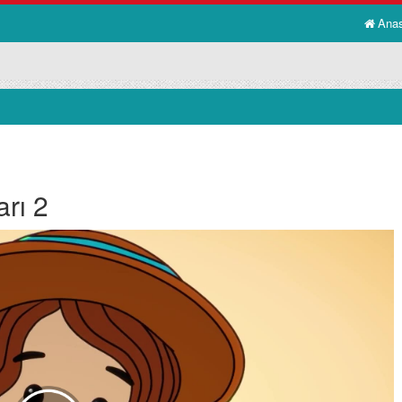
Ana
arı 2