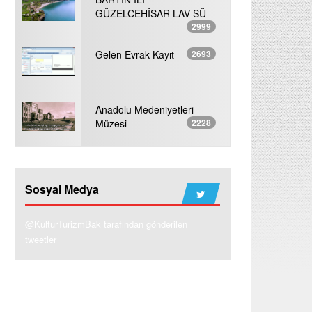
GÜZELCEHİSAR LAV SÜ
2999
Gelen Evrak Kayıt
2693
Anadolu Medeniyetleri
Müzesi
2228
Sosyal Medya
@KulturTurizmBak tarafından gönderilen
tweetler