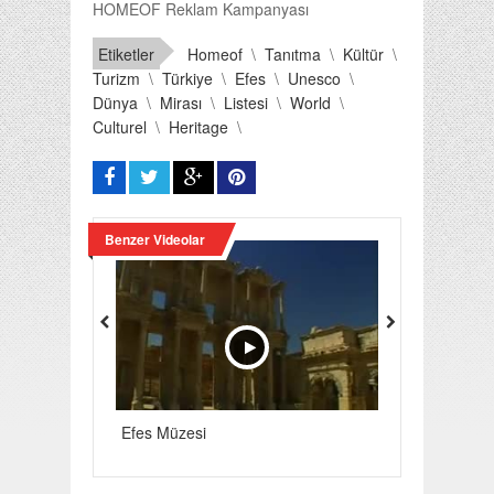
HOMEOF Reklam Kampanyası
Etiketler
Homeof
\
Tanıtma
\
Kültür
\
Turizm
\
Türkiye
\
Efes
\
Unesco
\
Dünya
\
Mirası
\
Listesi
\
World
\
Culturel
\
Heritage
\
Benzer Videolar
Home Of Efes K
Efes Müzesi