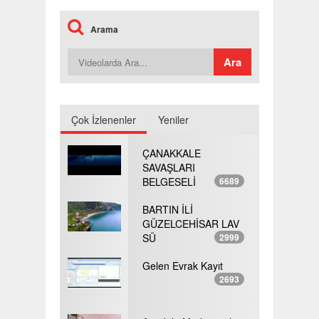
Arama
Çok İzlenenler
Yeniler
ÇANAKKALE
SAVAŞLARI
BELGESELİ
6689
BARTIN İLİ
GÜZELCEHİSAR LAV
SÜ
2999
Gelen Evrak Kayıt
2693