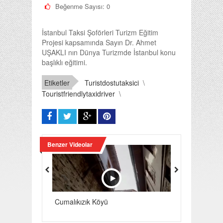
Beğenme Sayısı:
0
İstanbul Taksi Şoförleri Turizm Eğitim
Projesi kapsamında Sayın Dr. Ahmet
UŞAKLI nın Dünya Turizmde İstanbul konu
başlıklı eğitimi.
Etiketler
Turistdostutaksici
\
Touristfriendlytaxidriver
\
Benzer Videolar
Cumalıkızık Köyü
Efes