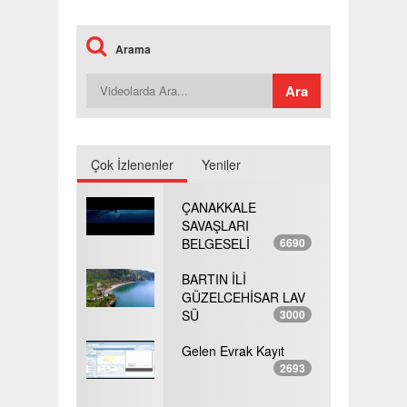
Arama
Çok İzlenenler
Yeniler
ÇANAKKALE
SAVAŞLARI
BELGESELİ
6690
BARTIN İLİ
GÜZELCEHİSAR LAV
SÜ
3000
Gelen Evrak Kayıt
2693