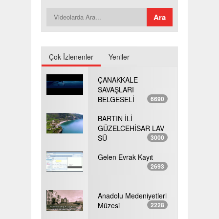
Çok İzlenenler
Yeniler
ÇANAKKALE
SAVAŞLARI
BELGESELİ
6690
BARTIN İLİ
GÜZELCEHİSAR LAV
SÜ
3000
Gelen Evrak Kayıt
2693
Anadolu Medeniyetleri
Müzesi
2228