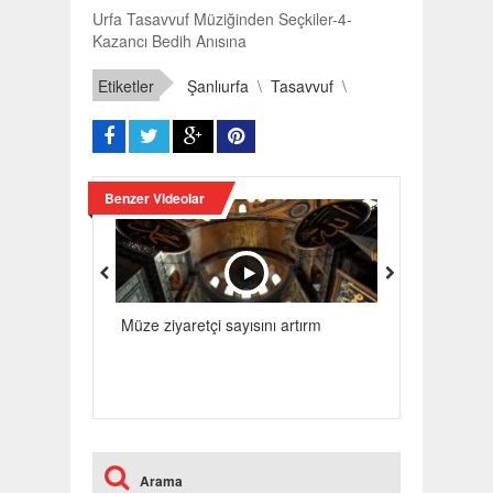
Urfa Tasavvuf Müziğinden Seçkiler-4-
Kazancı Bedih Anısına
Etiketler
Şanlıurfa
\
Tasavvuf
\
Benzer Videolar
Müze ziyaretçi sayısını artırm
Yurdışına Kaçı
Arama