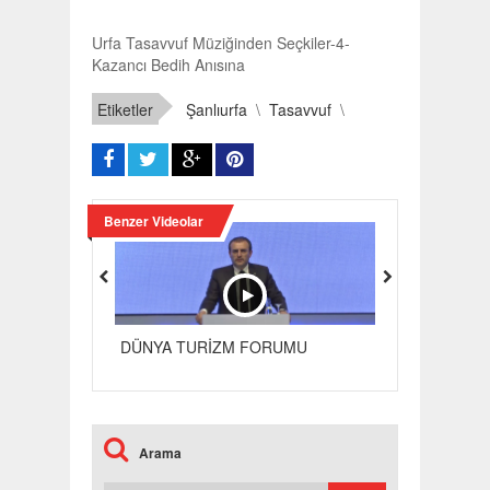
Urfa Tasavvuf Müziğinden Seçkiler-4-
Kazancı Bedih Anısına
Etiketler
Şanlıurfa
\
Tasavvuf
\
Benzer Videolar
BAKAN MAHİR
DÜNYA TURİZM FORUMU
K
Arama