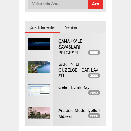
Çok İzlenenler
Yeniler
ÇANAKKALE
SAVAŞLARI
BELGESELİ
6690
BARTIN İLİ
GÜZELCEHİSAR LAV
SÜ
3000
Gelen Evrak Kayıt
2693
Anadolu Medeniyetleri
Müzesi
2228