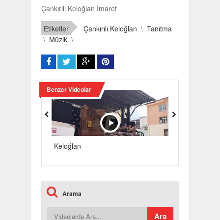
Çankırılı Keloğlan İmaret
Etiketler
Çankırılı Keloğlan
\
Tanıtma
\
Müzik
\
Benzer Videolar
Keloğlan
Keloğlan
Arama