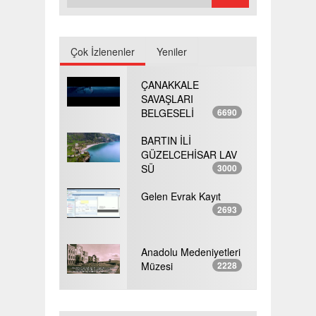
Çok İzlenenler
Yeniler
ÇANAKKALE
SAVAŞLARI
BELGESELİ
6690
BARTIN İLİ
GÜZELCEHİSAR LAV
SÜ
3000
Gelen Evrak Kayıt
2693
Anadolu Medeniyetleri
Müzesi
2228