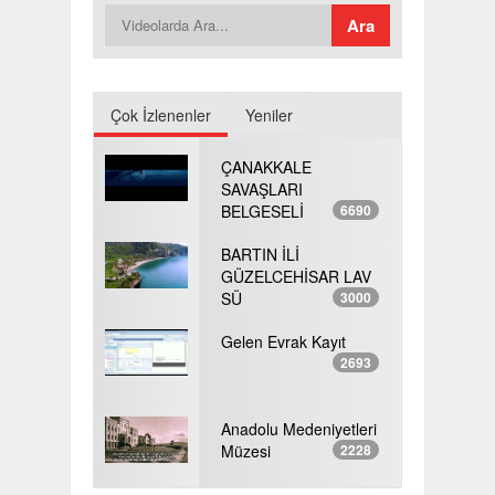
Çok İzlenenler
Yeniler
ÇANAKKALE
SAVAŞLARI
BELGESELİ
6690
BARTIN İLİ
GÜZELCEHİSAR LAV
SÜ
3000
Gelen Evrak Kayıt
2693
Anadolu Medeniyetleri
Müzesi
2228