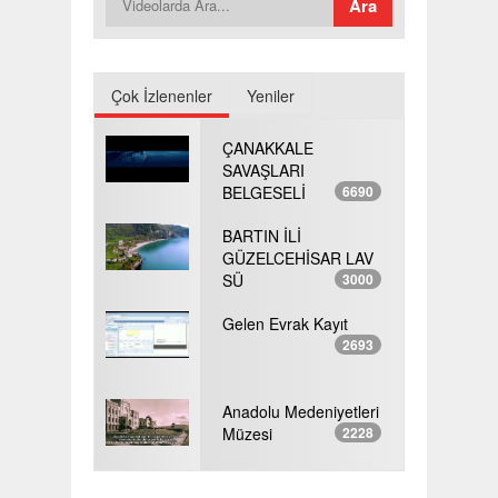
Çok İzlenenler
Yeniler
ÇANAKKALE
SAVAŞLARI
BELGESELİ
6690
BARTIN İLİ
GÜZELCEHİSAR LAV
SÜ
3000
Gelen Evrak Kayıt
2693
Anadolu Medeniyetleri
Müzesi
2228