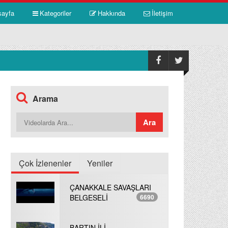
sayfa
Kategoriler
Hakkında
İletişim
Arama
Çok İzlenenler
Yeniler
ÇANAKKALE SAVAŞLARI
BELGESELİ
6690
BARTIN İLİ