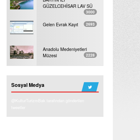
GÜZELCEHİSAR LAV SÜ
3000
Gelen Evrak Kayıt
2693
Anadolu Medeniyetleri
Müzesi
2228
Sosyal Medya
@KulturTurizmBak tarafından gönderilen
tweetler