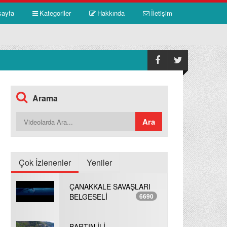
sayfa
Kategoriler
Hakkında
İletişim
Arama
Çok İzlenenler
Yeniler
ÇANAKKALE SAVAŞLARI
BELGESELİ
6690
BARTIN İLİ