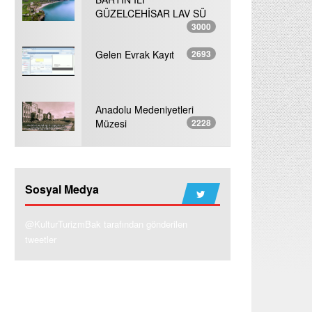
GÜZELCEHİSAR LAV SÜ
3000
Gelen Evrak Kayıt
2693
Anadolu Medeniyetleri
Müzesi
2228
Sosyal Medya
@KulturTurizmBak tarafından gönderilen
tweetler