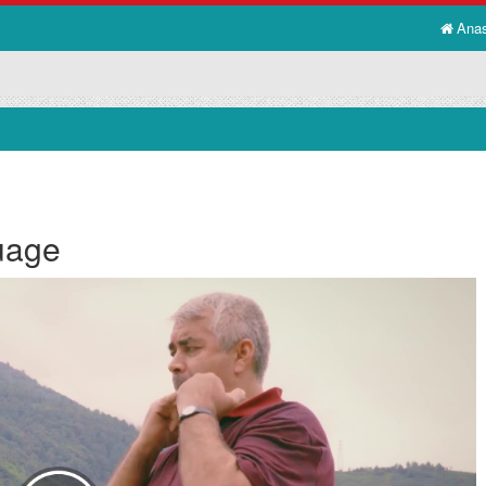
Ana
guage