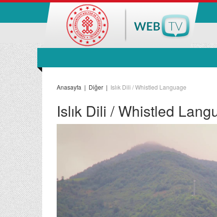
Anasayfa
|
Diğer
|
Islık Dili / Whistled Language
Islık Dili / Whistled Lan