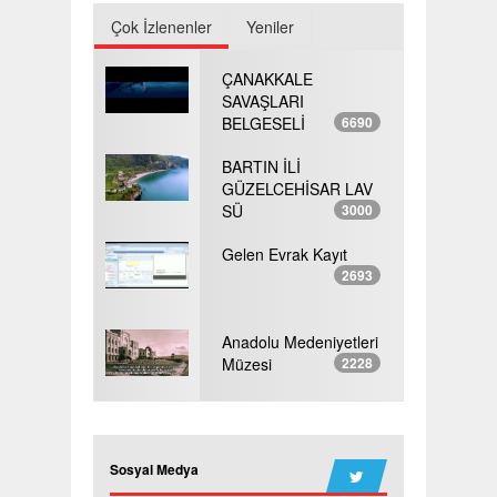
Çok İzlenenler
Yeniler
ÇANAKKALE
SAVAŞLARI
BELGESELİ
6690
BARTIN İLİ
GÜZELCEHİSAR LAV
SÜ
3000
Gelen Evrak Kayıt
2693
Anadolu Medeniyetleri
Müzesi
2228
Sosyal Medya