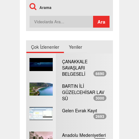
Arama
Çok İzlenenler
Yeniler
ÇANAKKALE
SAVAŞLARI
BELGESELİ
6690
BARTIN İLİ
GÜZELCEHİSAR LAV
SÜ
3000
Gelen Evrak Kayıt
2693
Anadolu Medeniyetleri