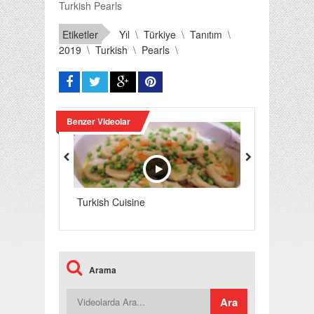
Turkish Pearls
Etiketler
Yıl
\
Türkiye
\
Tanıtım
\
2019
\
Turkish
\
Pearls
\
Benzer Videolar
Turkish Cuisine
Home of Turki
Arama