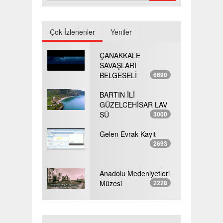
Çok İzlenenler
Yeniler
ÇANAKKALE
SAVAŞLARI
BELGESELİ
6690
BARTIN İLİ
GÜZELCEHİSAR LAV
SÜ
3000
Gelen Evrak Kayıt
2693
Anadolu Medeniyetleri
Müzesi
2228