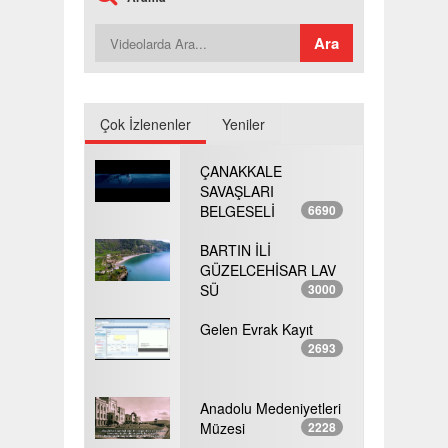
Çok İzlenenler
Yeniler
ÇANAKKALE
SAVAŞLARI
BELGESELİ
6690
BARTIN İLİ
GÜZELCEHİSAR LAV
SÜ
3000
Gelen Evrak Kayıt
2693
Anadolu Medeniyetleri
Müzesi
2228