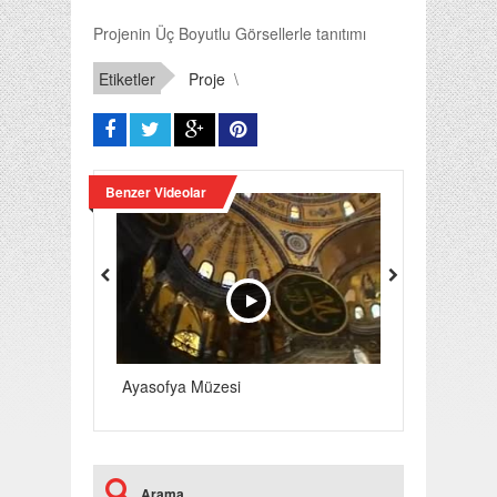
Projenin Üç Boyutlu Görsellerle tanıtımı
Etiketler
Proje
\
Benzer Videolar
Ayasofya Müzesi
Dolmabahçe S
Arama