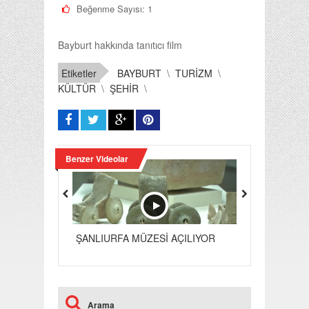
Beğenme Sayısı:
1
Bayburt hakkında tanıtıcı film
Etiketler
BAYBURT
\
TURİZM
\
KÜLTÜR
\
ŞEHİR
\
Benzer Videolar
ŞANLIURFA MÜZESİ AÇILIYOR
Alaçatı
Arama