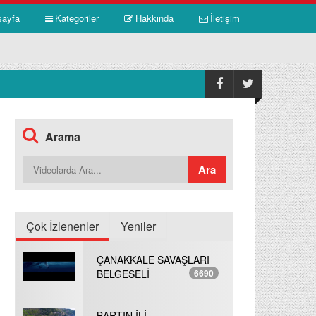
sayfa
Kategoriler
Hakkında
İletişim
Arama
Çok İzlenenler
Yeniler
ÇANAKKALE SAVAŞLARI
BELGESELİ
6690
BARTIN İLİ