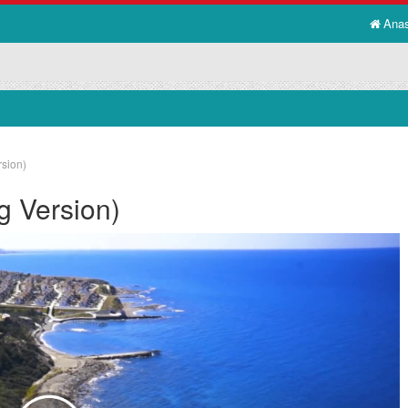
Ana
rsion)
g Version)