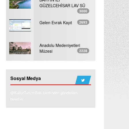
GÜZELCEHİSAR LAV SÜ
3000
Gelen Evrak Kayıt
2693
Anadolu Medeniyetleri
Müzesi
2228
Sosyal Medya
@KulturTurizmBak tarafından gönderilen
tweetler