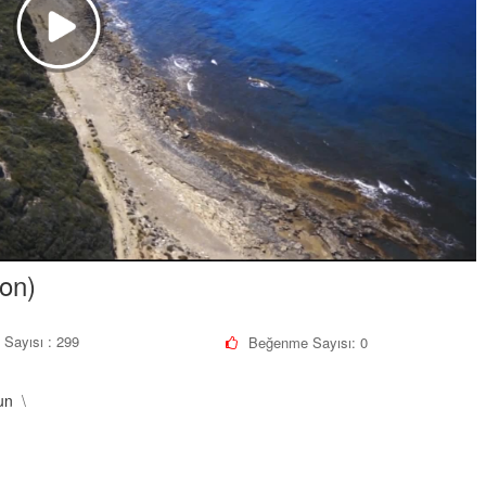
on)
 Sayısı : 299
Beğenme Sayısı:
0
un
\