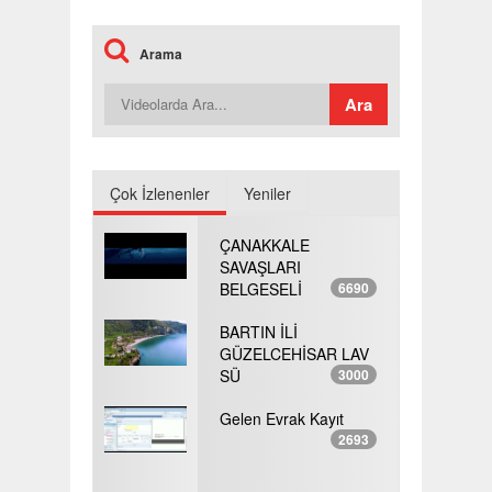
Arama
Çok İzlenenler
Yeniler
ÇANAKKALE
SAVAŞLARI
BELGESELİ
6690
BARTIN İLİ
GÜZELCEHİSAR LAV
SÜ
3000
Gelen Evrak Kayıt
2693