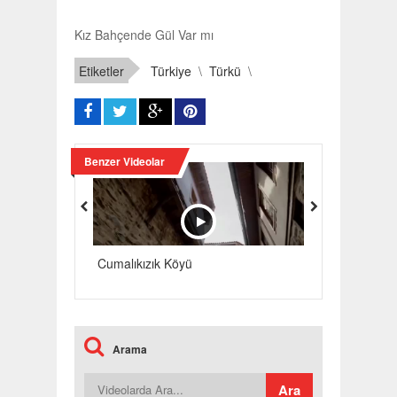
Kız Bahçende Gül Var mı
Etiketler
Türkiye
\
Türkü
\
Benzer Videolar
Cumalıkızık Köyü
Var Gücünle 
Arama