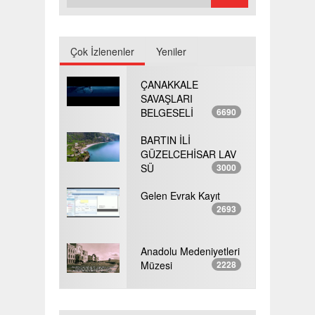
Çok İzlenenler
Yeniler
ÇANAKKALE
SAVAŞLARI
BELGESELİ
6690
BARTIN İLİ
GÜZELCEHİSAR LAV
SÜ
3000
Gelen Evrak Kayıt
2693
Anadolu Medeniyetleri
Müzesi
2228