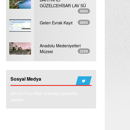
GÜZELCEHİSAR LAV SÜ
3000
Gelen Evrak Kayıt
2693
Anadolu Medeniyetleri
Müzesi
2228
Sosyal Medya
@KulturTurizmBak tarafından gönderilen
tweetler