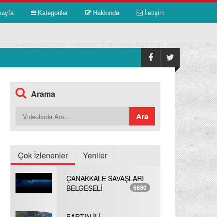
sayfa
Kategoriler
Hakkında
İletişim
Arama
Çok İzlenenler
Yeniler
ÇANAKKALE SAVAŞLARI
BELGESELİ
6690
BARTIN İLİ