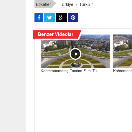
Etiketler
Türkiye
\
Türkü
\
Benzer Videolar
Kahramanmaraş Tanıtım Filmi-Tü
Kahramanma